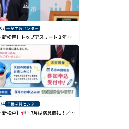
.03
千葉学習センター
【千葉・新松戸】トップアスリート３年 中井亜美さん 市川市民栄誉賞授与式
.24
千葉学習センター
・新松戸】
＼7月は満員御礼！／ 8月29日(土)学校説明会の申込受付中