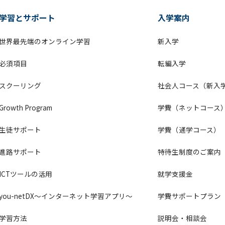
学習とサポート
入学案内
世界最先端のオンライン学習
新入学
必須項目
転編入学
スクーリング
社会人コース（新入
Growth Program
学費（ネットコース
生徒サポート
学費（通学コース）
進路サポート
特待生制度のご案内
ICTツールの活用
就学支援金
you-netDX～インターネット学習アプリ～
学費サポートプラン
学習方法
説明会・相談会