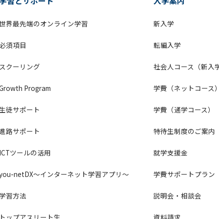
学習とサポート
入学案内
世界最先端のオンライン学習
新入学
必須項目
転編入学
スクーリング
社会人コース（新入
Growth Program
学費（ネットコース
生徒サポート
学費（通学コース）
進路サポート
特待生制度のご案内
ICTツールの活用
就学支援金
you-netDX～インターネット学習アプリ～
学費サポートプラン
学習方法
説明会・相談会
トップアスリート生
資料請求