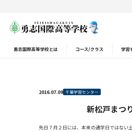
勇志国際高等学校とは
コース/クラス
学習
2016.07.09
千葉学習センター
新松戸まつ
先日７月２日には、本来の通学日ではない