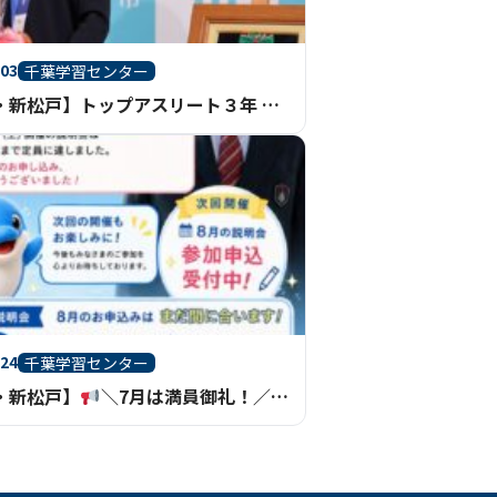
.03
千葉学習センター
【千葉・新松戸】トップアスリート３年 中井亜美さん 市川市民栄誉賞授与式
.24
千葉学習センター
・新松戸】
＼7月は満員御礼！／ 8月29日(土)学校説明会の申込受付中