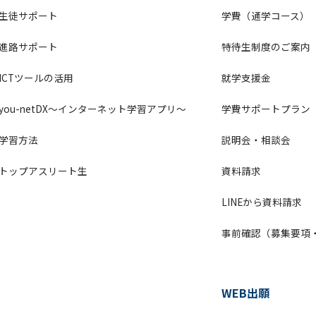
生徒サポート
学費（通学コース）
進路サポート
特待生制度のご案内
ICTツールの活用
就学支援金
you-netDX～インターネット学習アプリ～
学費サポートプラン
学習方法
説明会・相談会
トップアスリート生
資料請求
LINEから資料請求
事前確認（募集要項
WEB出願