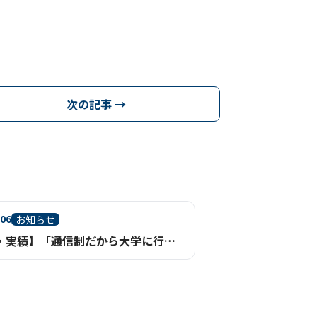
次の記事 →
.06
お知らせ
【進路・実績】「通信制だから大学に行けない」は、もう過去のイメージ。【鹿児島】