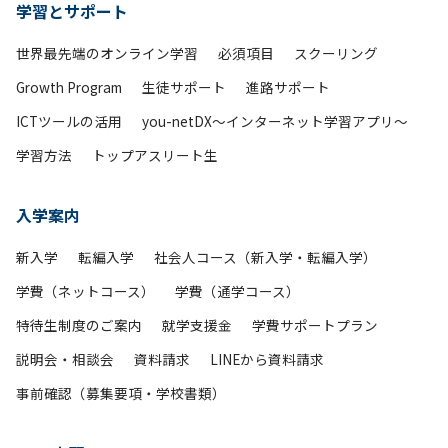
学習とサポート
世界最先端のオンライン学習
必須項目
スクーリング
Growth Program
生徒サポート
進路サポート
ICTツールの活用
you-netDX～インターネット学習アプリ～
学習方法
トップアスリート生
入学案内
新入学
転編入学
社会人コース（新入学・転編入学）
学費（ネットコース）
学費（通学コース）
特待生制度のご案内
就学支援金
学費サポートプラン
説明会・相談会
資料請求
LINEから資料請求
事前確認（募集要項・学校書類）