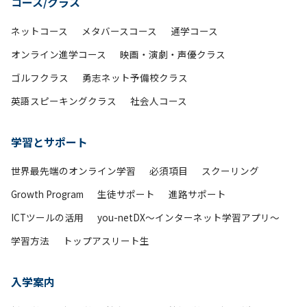
コース/クラス
ネットコース
メタバースコース
通学コース
オンライン進学コース
映画・演劇・声優クラス
ゴルフクラス
勇志ネット予備校クラス
英語スピーキングクラス
社会人コース
学習とサポート
世界最先端のオンライン学習
必須項目
スクーリング
Growth Program
生徒サポート
進路サポート
ICTツールの活用
you-netDX～インターネット学習アプリ～
学習方法
トップアスリート生
入学案内