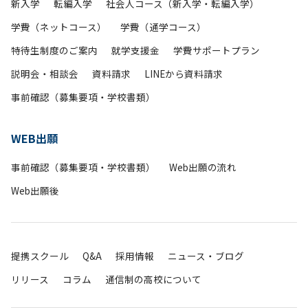
新入学
転編入学
社会人コース（新入学・転編入学）
学費（ネットコース）
学費（通学コース）
特待生制度のご案内
就学支援金
学費サポートプラン
説明会・相談会
資料請求
LINEから資料請求
事前確認（募集要項・学校書類）
WEB出願
事前確認（募集要項・学校書類）
Web出願の流れ
Web出願後
提携スクール
Q&A
採用情報
ニュース・ブログ
リリース
コラム
通信制の高校について