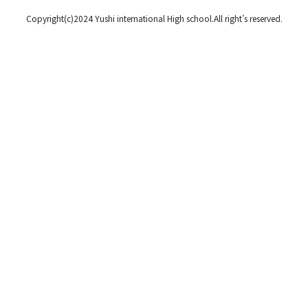
Copyright(c)2024 Yushi international High school.All right’s reserved.