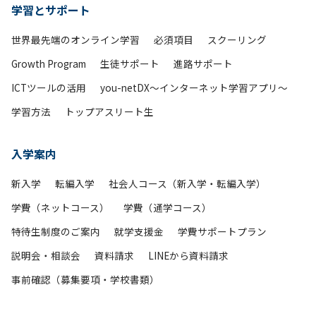
学習とサポート
世界最先端のオンライン学習
必須項目
スクーリング
Growth Program
生徒サポート
進路サポート
ICTツールの活用
you-netDX～インターネット学習アプリ～
学習方法
トップアスリート生
入学案内
新入学
転編入学
社会人コース（新入学・転編入学）
学費（ネットコース）
学費（通学コース）
特待生制度のご案内
就学支援金
学費サポートプラン
説明会・相談会
資料請求
LINEから資料請求
事前確認（募集要項・学校書類）