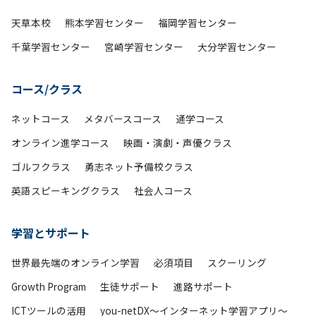
天草本校
熊本学習センター
福岡学習センター
千葉学習センター
宮崎学習センター
大分学習センター
コース/クラス
ネットコース
メタバースコース
通学コース
オンライン進学コース
映画・演劇・声優クラス
ゴルフクラス
勇志ネット予備校クラス
英語スピーキングクラス
社会人コース
学習とサポート
世界最先端のオンライン学習
必須項目
スクーリング
Growth Program
生徒サポート
進路サポート
ICTツールの活用
you-netDX～インターネット学習アプリ～