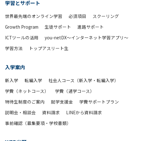
学習とサポート
世界最先端のオンライン学習
必須項目
スクーリング
Growth Program
生徒サポート
進路サポート
ICTツールの活用
you-netDX～インターネット学習アプリ～
学習方法
トップアスリート生
入学案内
新入学
転編入学
社会人コース（新入学・転編入学）
学費（ネットコース）
学費（通学コース）
特待生制度のご案内
就学支援金
学費サポートプラン
説明会・相談会
資料請求
LINEから資料請求
事前確認（募集要項・学校書類）