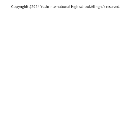
Copyright(c)2024 Yushi international High school.All right’s reserved.