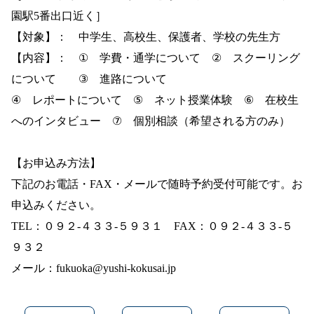
園駅
5
番出口近く］
【対象】： 中学生、高校生、保護者、学校の先生方
【内容】：
①
学費・通学について
②
スクーリング
について
③
進路について
④
レポートについて
⑤
ネット授業体験
⑥
在校生
へのインタビュー
⑦
個別相談（希望される方のみ）
【お申込み方法】
下記のお電話・
FAX
・メールで随時予約受付可能です。お
申込みください。
TEL
：０９２
‐
４３３
‐
５９３１
FAX
：０９２
‐
４３３
‐
５
９３２
メール：
fukuoka@yushi-kokusai.jp