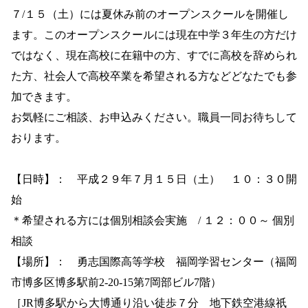
７/１５
（土）には夏休み前のオープンスクールを開催し
ます。このオープンスクールには現在中学３年生の方だけ
ではなく、現在高校に在籍中の方、すでに高校を辞められ
た方、社会人で高校卒業を希望される方などどなたでも参
加できます。
お気軽にご相談、お申込みください。職員一同お待ちして
おります。
【日時】： 平成２９年７月１５日（土） １０：３０開
始
＊希望される方には個別相談会実施
/
１２：００～ 個別
相談
【場所】： 勇志国際高等学校 福岡学習センター（福岡
市博多区博多駅前
2-20-15
第
7
岡部ビル
7
階）
［
JR
博多駅から大博通り沿い徒歩７分 地下鉄空港線祇