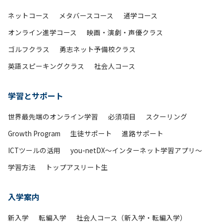
ネットコース
メタバースコース
通学コース
オンライン進学コース
映画・演劇・声優クラス
ゴルフクラス
勇志ネット予備校クラス
英語スピーキングクラス
社会人コース
学習とサポート
世界最先端のオンライン学習
必須項目
スクーリング
Growth Program
生徒サポート
進路サポート
ICTツールの活用
you-netDX～インターネット学習アプリ～
学習方法
トップアスリート生
入学案内
新入学
転編入学
社会人コース（新入学・転編入学）