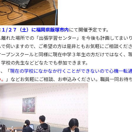
は
１/２７（土）に福岡県飯塚市内
にて開催予定です。
し離れた場所での「出張学習センター」を今後も計画してまい
んで伺いますので、ご希望の方は是非ともお気軽にご相談くだ
オープンスクールと同様に現在中学３年生の方だけではなく、
、学校の先生などどなたでも参加できます。
」、「
現在の学校になかなか行くことができないので心機一転
い。
」などお気軽にご相談、お申込みください。職員一同お待