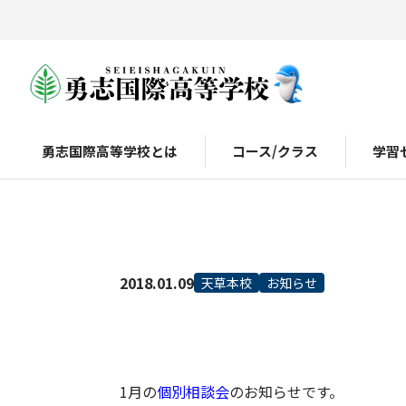
勇志国際高等学校とは
コース/クラス
学習
2018.01.09
天草本校
お知らせ
1月の
個別相談会
のお知らせです。