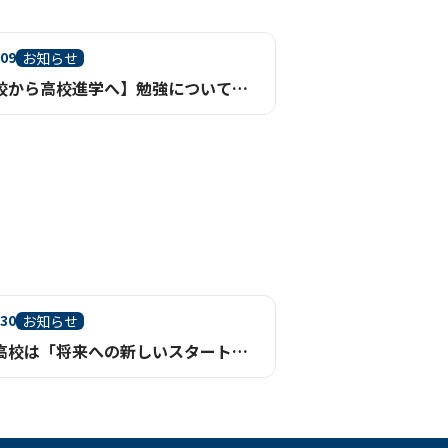
.09
お知らせ
【不登校から高校進学へ】勉強についていける？基礎からさかのぼって学べる通信制高校という選択
.30
お知らせ
通信制高校は「将来への新しいスタート地点」｜一人ひとりの進路実現を支える充実のサポート体制【鹿児島】