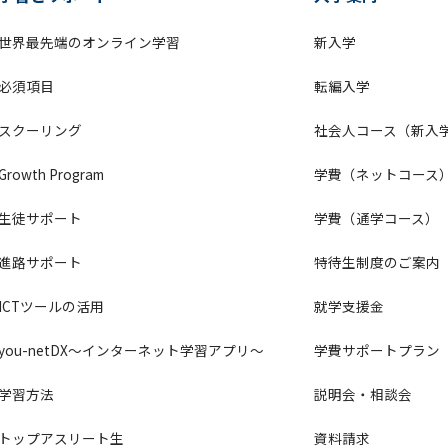
世界最先端のオンライン学習
新入学
必須項目
転編入学
スクーリング
社会人コース（新入
Growth Program
学費（ネットコース
生徒サポート
学費（通学コース）
進路サポート
特待生制度のご案内
ICTツールの活用
就学支援金
you-netDX～インターネット学習アプリ～
学費サポートプラン
学習方法
説明会・相談会
トップアスリート生
資料請求