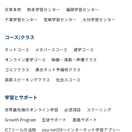
天草本校
熊本学習センター
福岡学習センター
千葉学習センター
宮崎学習センター
大分学習センター
コース/クラス
ネットコース
メタバースコース
通学コース
オンライン進学コース
映画・演劇・声優クラス
ゴルフクラス
勇志ネット予備校クラス
英語スピーキングクラス
社会人コース
学習とサポート
世界最先端のオンライン学習
必須項目
スクーリング
Growth Program
生徒サポート
進路サポート
ICTツールの活用
you-netDX～インターネット学習アプリ～