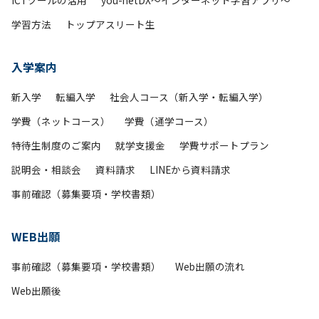
ICTツールの活用
you-netDX～インターネット学習アプリ～
学習方法
トップアスリート生
入学案内
新入学
転編入学
社会人コース（新入学・転編入学）
学費（ネットコース）
学費（通学コース）
特待生制度のご案内
就学支援金
学費サポートプラン
説明会・相談会
資料請求
LINEから資料請求
事前確認（募集要項・学校書類）
WEB出願
事前確認（募集要項・学校書類）
Web出願の流れ
Web出願後