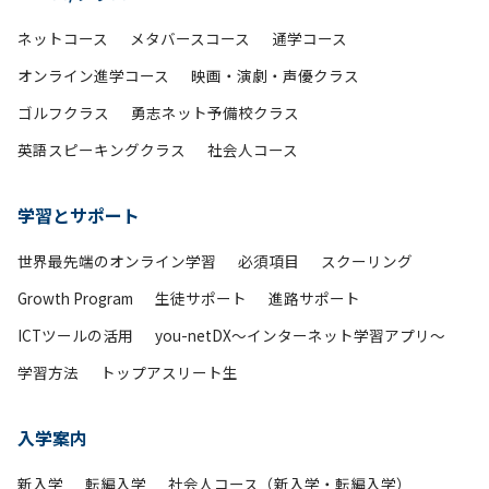
ネットコース
メタバースコース
通学コース
オンライン進学コース
映画・演劇・声優クラス
ゴルフクラス
勇志ネット予備校クラス
英語スピーキングクラス
社会人コース
学習とサポート
世界最先端のオンライン学習
必須項目
スクーリング
Growth Program
生徒サポート
進路サポート
ICTツールの活用
you-netDX～インターネット学習アプリ～
学習方法
トップアスリート生
入学案内
新入学
転編入学
社会人コース（新入学・転編入学）