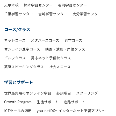
天草本校
熊本学習センター
福岡学習センター
千葉学習センター
宮崎学習センター
大分学習センター
コース/クラス
ネットコース
メタバースコース
通学コース
オンライン進学コース
映画・演劇・声優クラス
ゴルフクラス
勇志ネット予備校クラス
英語スピーキングクラス
社会人コース
学習とサポート
世界最先端のオンライン学習
必須項目
スクーリング
Growth Program
生徒サポート
進路サポート
ICTツールの活用
you-netDX～インターネット学習アプリ～