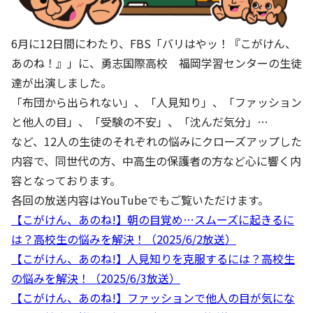
6月に12日間にわたり、FBS「バリはやッ！『こがけん、
あのね！』」に、勇志国際高校 福岡学習センターの生徒
達が出演しました。
「布団から出られない」、「人見知り」、「ファッション
と他人の目」、「受験の不安」、「沈んだ気分」…
など、12人の生徒のそれぞれの悩みにクローズアップした
内容で、同世代の方、中高生の保護者の方など心に響く内
容となっております。
各回の放送内容はYouTubeでもご覧いただけます。
【こがけん、あのね!】朝の目覚め…スムーズに起きるに
は？高校生の悩みを解決！（2025/6/2放送）
【こがけん、あのね!】人見知りを克服するには？高校生
の悩みを解決！（2025/6/3放送）
【こがけん、あのね!】ファッションで他人の目が気にな