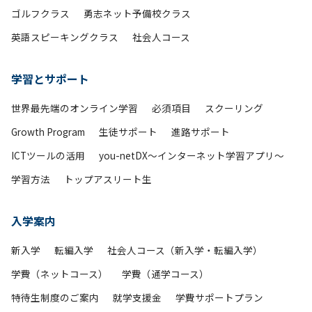
ゴルフクラス
勇志ネット予備校クラス
英語スピーキングクラス
社会人コース
学習とサポート
世界最先端のオンライン学習
必須項目
スクーリング
Growth Program
生徒サポート
進路サポート
ICTツールの活用
you-netDX～インターネット学習アプリ～
学習方法
トップアスリート生
入学案内
新入学
転編入学
社会人コース（新入学・転編入学）
学費（ネットコース）
学費（通学コース）
特待生制度のご案内
就学支援金
学費サポートプラン