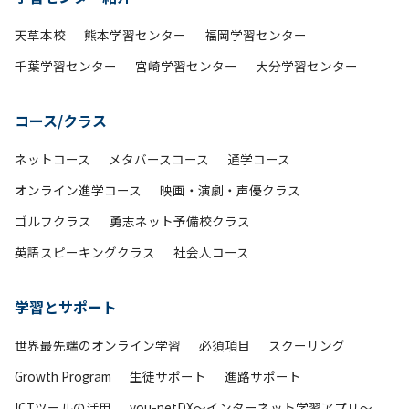
天草本校
熊本学習センター
福岡学習センター
千葉学習センター
宮崎学習センター
大分学習センター
コース/クラス
ネットコース
メタバースコース
通学コース
オンライン進学コース
映画・演劇・声優クラス
ゴルフクラス
勇志ネット予備校クラス
英語スピーキングクラス
社会人コース
学習とサポート
世界最先端のオンライン学習
必須項目
スクーリング
Growth Program
生徒サポート
進路サポート
ICTツールの活用
you-netDX～インターネット学習アプリ～