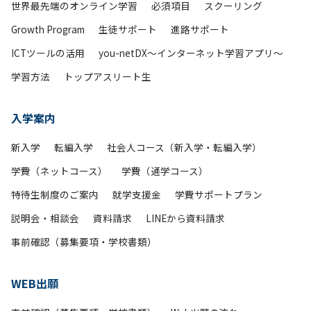
世界最先端のオンライン学習
必須項目
スクーリング
Growth Program
生徒サポート
進路サポート
ICTツールの活用
you-netDX～インターネット学習アプリ～
学習方法
トップアスリート生
入学案内
新入学
転編入学
社会人コース（新入学・転編入学）
学費（ネットコース）
学費（通学コース）
特待生制度のご案内
就学支援金
学費サポートプラン
説明会・相談会
資料請求
LINEから資料請求
事前確認（募集要項・学校書類）
WEB出願