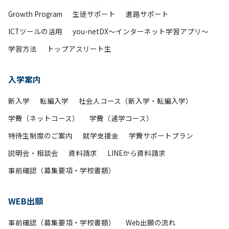
Growth Program
生徒サポート
進路サポート
ICTツールの活用
you-netDX～インターネット学習アプリ～
学習方法
トップアスリート生
入学案内
新入学
転編入学
社会人コース（新入学・転編入学）
学費（ネットコース）
学費（通学コース）
特待生制度のご案内
就学支援金
学費サポートプラン
説明会・相談会
資料請求
LINEから資料請求
事前確認（募集要項・学校書類）
WEB出願
事前確認（募集要項・学校書類）
Web出願の流れ