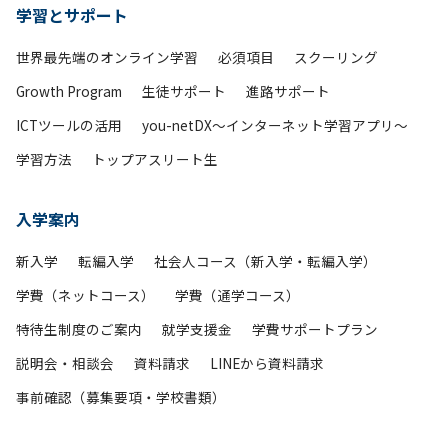
学習とサポート
世界最先端のオンライン学習
必須項目
スクーリング
Growth Program
生徒サポート
進路サポート
ICTツールの活用
you-netDX～インターネット学習アプリ～
学習方法
トップアスリート生
入学案内
新入学
転編入学
社会人コース（新入学・転編入学）
学費（ネットコース）
学費（通学コース）
特待生制度のご案内
就学支援金
学費サポートプラン
説明会・相談会
資料請求
LINEから資料請求
事前確認（募集要項・学校書類）