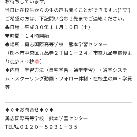
お待ちしています。
当日は在校生からの生の声も聞くことができますよ(*’▽’)
ご希望の方は、下記問い合わせ先までご連絡ください。
♣日程：平成３０年１１月１０日（土）
♥時間：１４時開始
♠場所：勇志国際高等学校 熊本学習センター
（熊本市中央区九品寺２丁目１－２４／市電九品寺電停よ
り徒歩３０秒
）
♦内容：学習方法（自宅学習・通学学習）・通学システ
ム・スクーリング動画・フォロー体制・在校生の声・学費
等
♦◊♦お問合せ♦◊♦
勇志国際高等学校 熊本学習センター
TEL
０１２０－５９３１－３５