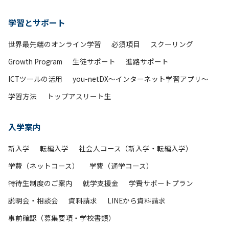
学習とサポート
世界最先端のオンライン学習
必須項目
スクーリング
Growth Program
生徒サポート
進路サポート
ICTツールの活用
you-netDX～インターネット学習アプリ～
学習方法
トップアスリート生
入学案内
新入学
転編入学
社会人コース（新入学・転編入学）
学費（ネットコース）
学費（通学コース）
特待生制度のご案内
就学支援金
学費サポートプラン
説明会・相談会
資料請求
LINEから資料請求
事前確認（募集要項・学校書類）