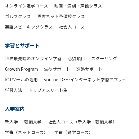
オンライン進学コース
映画・演劇・声優クラス
ゴルフクラス
勇志ネット予備校クラス
英語スピーキングクラス
社会人コース
学習とサポート
世界最先端のオンライン学習
必須項目
スクーリング
Growth Program
生徒サポート
進路サポート
ICTツールの活用
you-netDX～インターネット学習アプリ～
学習方法
トップアスリート生
入学案内
新入学
転編入学
社会人コース（新入学・転編入学）
学費（ネットコース）
学費（通学コース）