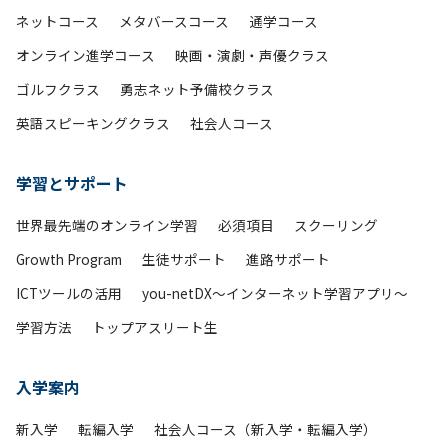
ネットコース
メタバースコース
通学コース
オンライン進学コース
映画・演劇・声優クラス
ゴルフクラス
勇志ネット予備校クラス
英語スピーキングクラス
社会人コース
学習とサポート
世界最先端のオンライン学習
必須項目
スクーリング
Growth Program
生徒サポート
進路サポート
ICTツールの活用
you-netDX～インターネット学習アプリ～
学習方法
トップアスリート生
入学案内
新入学
転編入学
社会人コース（新入学・転編入学）