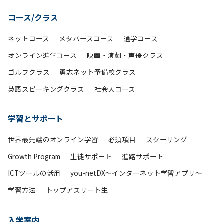
コース/クラス
ネットコース
メタバースコース
通学コース
オンライン進学コース
映画・演劇・声優クラス
ゴルフクラス
勇志ネット予備校クラス
英語スピーキングクラス
社会人コース
学習とサポート
世界最先端のオンライン学習
必須項目
スクーリング
Growth Program
生徒サポート
進路サポート
ICTツールの活用
you-netDX～インターネット学習アプリ～
学習方法
トップアスリート生
入学案内