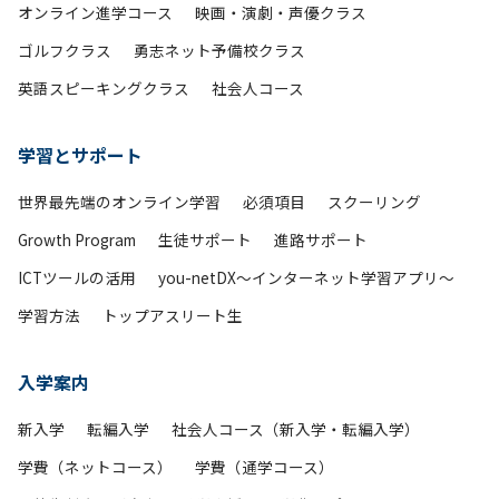
オンライン進学コース
映画・演劇・声優クラス
ゴルフクラス
勇志ネット予備校クラス
英語スピーキングクラス
社会人コース
学習とサポート
世界最先端のオンライン学習
必須項目
スクーリング
Growth Program
生徒サポート
進路サポート
ICTツールの活用
you-netDX～インターネット学習アプリ～
学習方法
トップアスリート生
入学案内
新入学
転編入学
社会人コース（新入学・転編入学）
学費（ネットコース）
学費（通学コース）