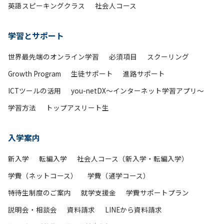
英語スピーキングクラス
社会人コース
学習とサポート
世界最先端のオンライン学習
必須項目
スクーリング
Growth Program
生徒サポート
進路サポート
ICTツールの活用
you-netDX～インターネット学習アプリ～
学習方法
トップアスリート生
入学案内
新入学
転編入学
社会人コース（新入学・転編入学）
学費（ネットコース）
学費（通学コース）
特待生制度のご案内
就学支援金
学費サポートプラン
説明会・相談会
資料請求
LINEから資料請求