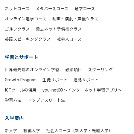
ネットコース
メタバースコース
通学コース
オンライン進学コース
映画・演劇・声優クラス
ゴルフクラス
勇志ネット予備校クラス
英語スピーキングクラス
社会人コース
学習とサポート
世界最先端のオンライン学習
必須項目
スクーリング
Growth Program
生徒サポート
進路サポート
ICTツールの活用
you-netDX～インターネット学習アプリ～
学習方法
トップアスリート生
入学案内
新入学
転編入学
社会人コース（新入学・転編入学）