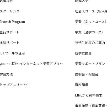
必須項目
転編入学
スクーリング
社会人コース（新入
Growth Program
学費（ネットコース
生徒サポート
学費（通学コース）
進路サポート
特待生制度のご案内
ICTツールの活用
就学支援金
you-netDX～インターネット学習アプリ～
学費サポートプラン
学習方法
説明会・相談会
トップアスリート生
資料請求
LINEから資料請求
事前確認（募集要項