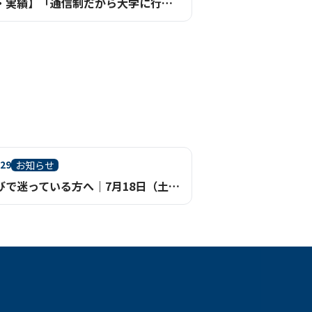
【進路・実績】「通信制だから大学に行けない」は、もう過去のイメージ。【鹿児島】
.29
お知らせ
進路選びで迷っている方へ｜7月18日（土）学校説明会を鹿児島天文館で開催