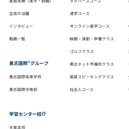
進路実績（進学・就職）
メタバースコース
生徒の活躍
通学コース
インタビュー
オンライン進学コース
動画一覧
映画・演劇・声優クラス
ゴルフクラス
勇志国際"グループ
勇志ネット予備校クラス
勇志国際高等学校
英語スピーキングクラス
勇志国際中等部
社会人コース
学習センター紹介
天草本校