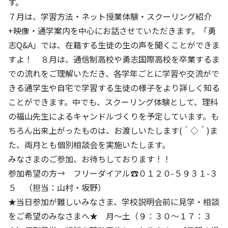
す。
７月は、学習方法・ネット授業体験・スクーリング紹介
+映像・通学案内を中心にお話させていただきます。「勇
志Q&A」では、在籍する生徒の生の声を聞くことができま
すよ！ ８月は、通信制高校や勇志国際高校を卒業するま
での流れをご理解いただき、各学年ごとに学習や交流がで
きる通学生や自宅で学習する生徒の様子をより詳しく知る
ことができます。中でも、スクーリング体験として、理科
の福山先生によるキャンドルづくりを予定しています。も
ちろん出来上がったものは、お渡しいたします(＾◇＾)ま
た、両月とも個別相談会を実施いたします。
みなさまのご参加、お待ちしております！！
参加希望の方→ フリーダイアル☎０１２０-５９３１-３
５ （担当：山村・坂野）
★当日参加が難しいみなさま、学校説明会前に見学・相談
をご希望のみなさまへ★ 月～土（９：３０～１７：３