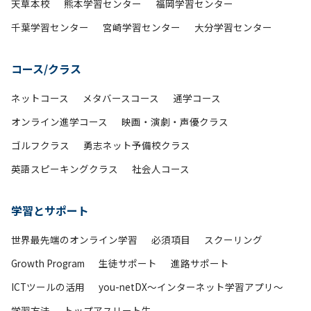
天草本校
熊本学習センター
福岡学習センター
千葉学習センター
宮崎学習センター
大分学習センター
コース/クラス
ネットコース
メタバースコース
通学コース
オンライン進学コース
映画・演劇・声優クラス
ゴルフクラス
勇志ネット予備校クラス
英語スピーキングクラス
社会人コース
学習とサポート
世界最先端のオンライン学習
必須項目
スクーリング
Growth Program
生徒サポート
進路サポート
ICTツールの活用
you-netDX～インターネット学習アプリ～
学習方法
トップアスリート生