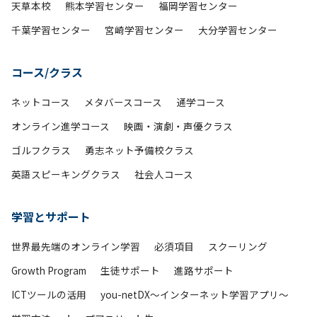
天草本校
熊本学習センター
福岡学習センター
千葉学習センター
宮崎学習センター
大分学習センター
コース/クラス
ネットコース
メタバースコース
通学コース
オンライン進学コース
映画・演劇・声優クラス
ゴルフクラス
勇志ネット予備校クラス
英語スピーキングクラス
社会人コース
学習とサポート
世界最先端のオンライン学習
必須項目
スクーリング
Growth Program
生徒サポート
進路サポート
ICTツールの活用
you-netDX～インターネット学習アプリ～