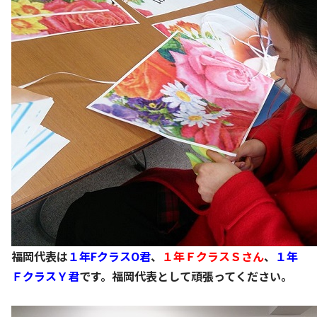
福岡代表は
１年FクラスO君
、
１年ＦクラスＳさん
、
１年
ＦクラスＹ君
です。福岡代表として頑張ってください。