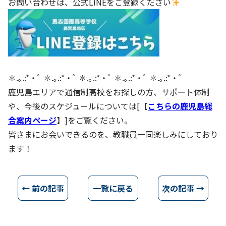
お問い合わせは、公式LINEをご登録ください
✽.｡.:*・ﾟ ✽.｡.:*・ﾟ ✽.｡.:*・ﾟ ✽.｡.:*・ﾟ ✽.｡.:*・ﾟ
鹿児島エリアで通信制高校をお探しの方、サポート体制
や、今後のスケジュールについては[【
こちらの鹿児島総
合案内ページ
】]をご覧ください。
皆さまにお会いできるのを、教職員一同楽しみにしており
ます！
← 前の記事
一覧に戻る
次の記事 →