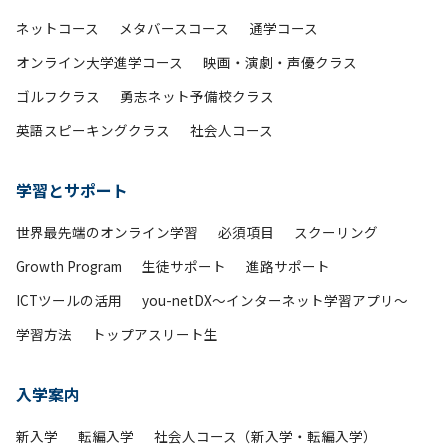
ネットコース
メタバースコース
通学コース
オンライン大学進学コース
映画・演劇・声優クラス
ゴルフクラス
勇志ネット予備校クラス
英語スピーキングクラス
社会人コース
学習とサポート
世界最先端のオンライン学習
必須項目
スクーリング
Growth Program
生徒サポート
進路サポート
ICTツールの活用
you-netDX～インターネット学習アプリ～
学習方法
トップアスリート生
入学案内
新入学
転編入学
社会人コース（新入学・転編入学）