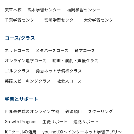
天草本校
熊本学習センター
福岡学習センター
千葉学習センター
宮崎学習センター
大分学習センター
コース/クラス
ネットコース
メタバースコース
通学コース
オンライン進学コース
映画・演劇・声優クラス
ゴルフクラス
勇志ネット予備校クラス
英語スピーキングクラス
社会人コース
学習とサポート
世界最先端のオンライン学習
必須項目
スクーリング
Growth Program
生徒サポート
進路サポート
ICTツールの活用
you-netDX～インターネット学習アプリ～