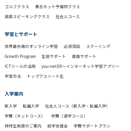
ゴルフクラス
勇志ネット予備校クラス
英語スピーキングクラス
社会人コース
学習とサポート
世界最先端のオンライン学習
必須項目
スクーリング
Growth Program
生徒サポート
進路サポート
ICTツールの活用
you-netDX～インターネット学習アプリ～
学習方法
トップアスリート生
入学案内
新入学
転編入学
社会人コース（新入学・転編入学）
学費（ネットコース）
学費（通学コース）
特待生制度のご案内
就学支援金
学費サポートプラン