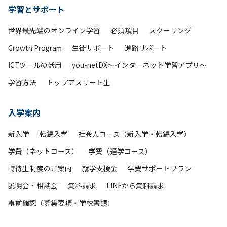
学習とサポート
世界最先端のオンライン学習
必須項目
スクーリング
Growth Program
生徒サポート
進路サポート
ICTツールの活用
you-netDX～インターネット学習アプリ～
学習方法
トップアスリート生
入学案内
新入学
転編入学
社会人コース（新入学・転編入学）
学費（ネットコース）
学費（通学コース）
特待生制度のご案内
就学支援金
学費サポートプラン
説明会・相談会
資料請求
LINEから資料請求
事前確認（募集要項・学校書類）