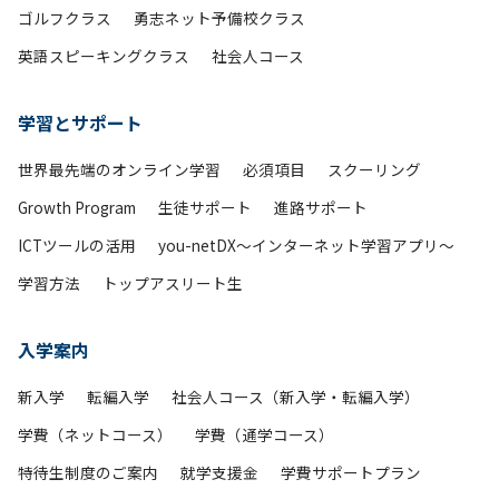
ゴルフクラス
勇志ネット予備校クラス
英語スピーキングクラス
社会人コース
学習とサポート
世界最先端のオンライン学習
必須項目
スクーリング
Growth Program
生徒サポート
進路サポート
ICTツールの活用
you-netDX～インターネット学習アプリ～
学習方法
トップアスリート生
入学案内
新入学
転編入学
社会人コース（新入学・転編入学）
学費（ネットコース）
学費（通学コース）
特待生制度のご案内
就学支援金
学費サポートプラン