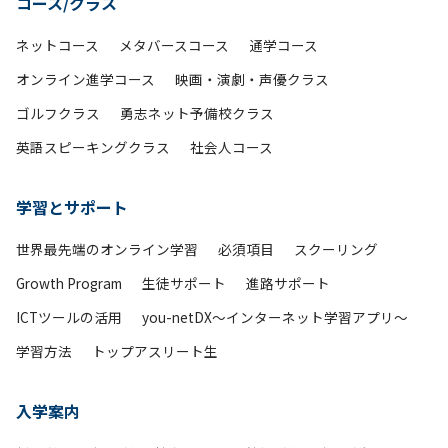
コース/クラス
ネットコース
メタバースコース
通学コース
オンライン進学コース
映画・演劇・声優クラス
ゴルフクラス
勇志ネット予備校クラス
英語スピーキングクラス
社会人コース
学習とサポート
世界最先端のオンライン学習
必須項目
スクーリング
Growth Program
生徒サポート
進路サポート
ICTツールの活用
you-netDX～インターネット学習アプリ～
学習方法
トップアスリート生
入学案内