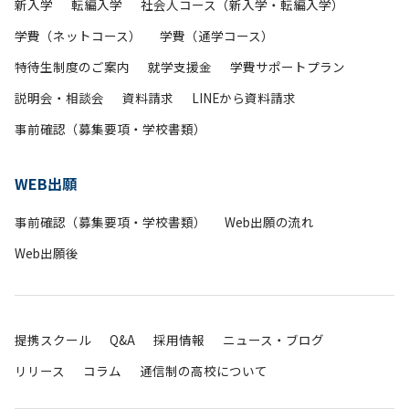
新入学
転編入学
社会人コース（新入学・転編入学）
学費（ネットコース）
学費（通学コース）
特待生制度のご案内
就学支援金
学費サポートプラン
説明会・相談会
資料請求
LINEから資料請求
事前確認（募集要項・学校書類）
WEB出願
事前確認（募集要項・学校書類）
Web出願の流れ
Web出願後
提携スクール
Q&A
採用情報
ニュース・ブログ
リリース
コラム
通信制の高校について