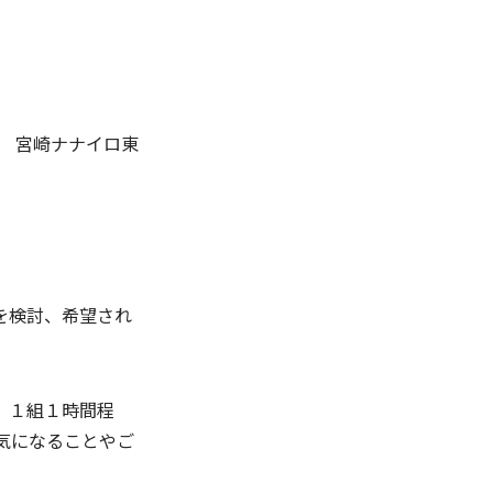
32 宮崎ナナイロ東
を検討、希望され
。１組１時間程
気になることやご