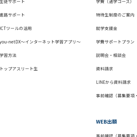
生徒サポート
学費（通学コース）
進路サポート
特待生制度のご案内
ICTツールの活用
就学支援金
you-netDX～インターネット学習アプリ～
学費サポートプラン
学習方法
説明会・相談会
トップアスリート生
資料請求
LINEから資料請求
事前確認（募集要項
WEB出願
事前確認（募集要項