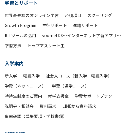
学習とサポート
世界最先端のオンライン学習
必須項目
スクーリング
Growth Program
生徒サポート
進路サポート
ICTツールの活用
you-netDX～インターネット学習アプリ～
学習方法
トップアスリート生
入学案内
新入学
転編入学
社会人コース（新入学・転編入学）
学費（ネットコース）
学費（通学コース）
特待生制度のご案内
就学支援金
学費サポートプラン
説明会・相談会
資料請求
LINEから資料請求
事前確認（募集要項・学校書類）