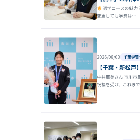
通学コースの魅力 
変更しても学費は…
2026/08/03
千葉学習
【千葉・新松戸】
中井亜美さん 市川市
祝福を受け、これま