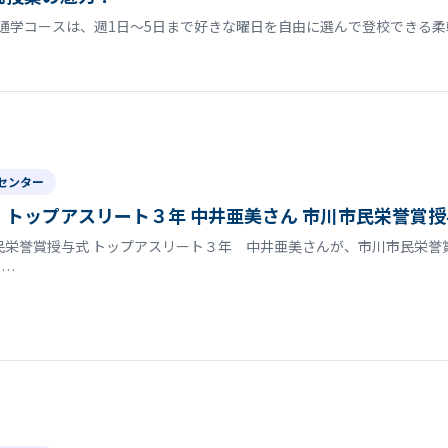
通学コースは、週1日〜5日まで好きな曜日を自由に選んで登校できる柔
センター
トップアスリート３年 中井亜美さん 市川市民栄誉賞授
民栄誉賞授与式 トップアスリート３年 中井亜美さんが、市川市民栄
で…