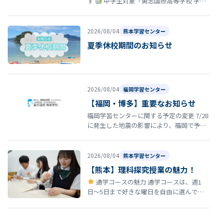
す
中学生対象「勇志国際高等学校 学校
説明会」開催のお知らせ 夏休みの締めくく
りとして、8月29日（土）13…
2026/08/04
熊本学習センター
夏季休校期間のお知らせ
2026/08/04
福岡学習センター
【福岡・博多】重要なお知らせ
福岡学習センターに関する予定の変更 7/28
に発生した地震の影響により、福岡で予定
していた以下の行事・スクーリング等につ
いて日程を延期いたします。 8…
2026/08/04
熊本学習センター
【熊本】理科探究授業の魅力！
通学コースの魅力 通学コースは、週1
日〜5日まで好きな曜日を自由に選んで登
校できる柔軟なスタイルが特徴です。 しか
も、途中で曜日を変更しても学費は…