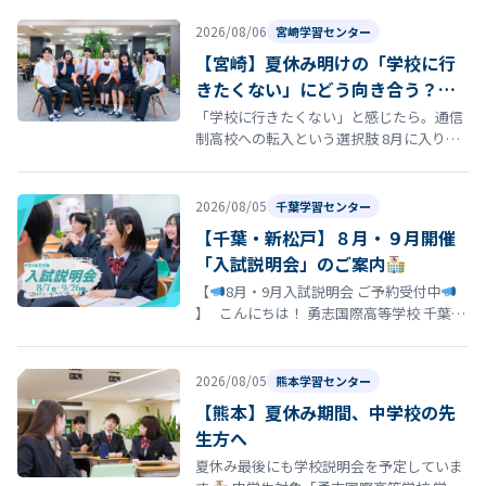
は、学校の歴史と深い思いが込め…
2026/08/06
宮崎学習センター
【宮崎】夏休み明けの「学校に行
きたくない」にどう向き合う？通
信制高校という選択肢
「学校に行きたくない」と感じたら。通信
制高校への転入という選択肢 8月に入り、
夏休み明けの登校に向けて「今の学校に通
い続けるのがつらい」「学校に行きた…
2026/08/05
千葉学習センター
【千葉・新松戸】８月・９月開催
「入試説明会」のご案内
【
8月・9月入試説明会 ご予約受付中
】 こんにちは！ 勇志国際高等学校 千葉学
習センターです
「そろそろ志望校を決
め…
2026/08/05
熊本学習センター
【熊本】夏休み期間、中学校の先
生方へ
夏休み最後にも学校説明会を予定していま