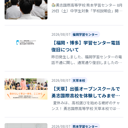
勇志国際高等学校 熊本学習センター 8月
29日（土）中学生対象「学校説明会」開催
のお知らせ 夏休みも終盤に差し掛かる時期
となりました。 勇志国際高等…
2026/08/07
福岡学習センター
【福岡・博多】学習センター電話
復旧について
昨日発生しました、福岡学習センターの電
話不通に関し、通常通り復旧しましたので
お知らせいたします。
2026/08/07
天草本校
【天草】出張オープンスクールで
勇志国際高校を体験してみません
か？
夏休みは、高校選びを始める絶好のチャ
ンス！ 勇志国際高等学校 天草本校では、8
月22日（土）にオープンスクールを開催し
ます。 「通信制高…
2026/08/07
熊本学習センター