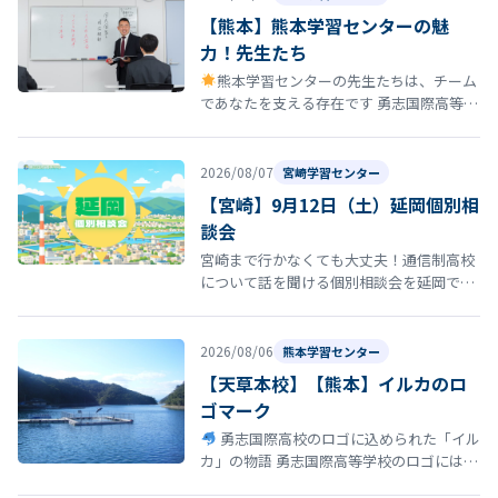
【熊本】熊本学習センターの魅
力！先生たち
熊本学習センターの先生たちは、チーム
であなたを支える存在です 勇志国際高等学
校 熊本学習センターの通学コースには、勉
強を教えるだけではなく、あなたの…
2026/08/07
宮崎学習センター
【宮崎】9月12日（土）延岡個別相
談会
宮崎まで行かなくても大丈夫！通信制高校
について話を聞ける個別相談会を延岡で開
催！ 「通信制高校について話を聞いてみた
い」 「転校を考えているけれど、ま…
2026/08/06
熊本学習センター
【天草本校】【熊本】イルカのロ
ゴマーク
勇志国際高校のロゴに込められた「イル
カ」の物語 勇志国際高等学校のロゴには、
イルカ が描かれています。このイルカに