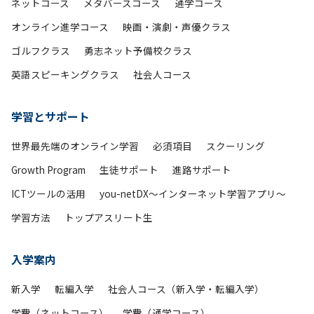
ネットコース
メタバースコース
通学コース
オンライン進学コース
映画・演劇・声優クラス
ゴルフクラス
勇志ネット予備校クラス
英語スピーキングクラス
社会人コース
学習とサポート
世界最先端のオンライン学習
必須項目
スクーリング
Growth Program
生徒サポート
進路サポート
ICTツールの活用
you-netDX～インターネット学習アプリ～
学習方法
トップアスリート生
入学案内
新入学
転編入学
社会人コース（新入学・転編入学）
学費（ネットコース）
学費（通学コース）