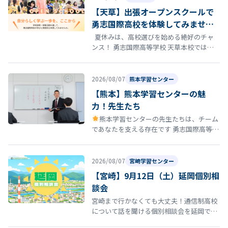
【天草】出張オープンスクールで
勇志国際高校を体験してみません
か？
夏休みは、高校選びを始める絶好のチャ
ンス！ 勇志国際高等学校 天草本校では、8
月22日（土）にオープンスクールを開催し
ます。 「通信制高…
2026/08/07
熊本学習センター
【熊本】熊本学習センターの魅
力！先生たち
熊本学習センターの先生たちは、チーム
であなたを支える存在です 勇志国際高等学
校 熊本学習センターの通学コースには、勉
強を教えるだけではなく、あなたの…
2026/08/07
宮崎学習センター
【宮崎】9月12日（土）延岡個別相
談会
宮崎まで行かなくても大丈夫！通信制高校
について話を聞ける個別相談会を延岡で開
催！ 「通信制高校について話を聞いてみた