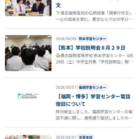
文
勇志国際高校の伝統授業「親孝行作文」
〜心の成長を育む、勇志ならではの学び〜
勇志国際高等学校では、教育方針の一つに
「親孝行する青少年たれ」がありま…
2026/08/08
熊本学習センター
【熊本】学校説明会８月２９日
勇志国際高等学校 熊本学習センター 8月
29日（土）中学生対象「学校説明会」開催
のお知らせ 夏休みも終盤に差し掛かる時期
となりました。 勇志国際高等…
2026/08/07
福岡学習センター
【福岡・博多】学習センター電話
復旧について
昨日発生しました、福岡学習センターの電
話不通に関し、通常通り復旧しましたので
お知らせいたします。
2026/08/07
天草本校