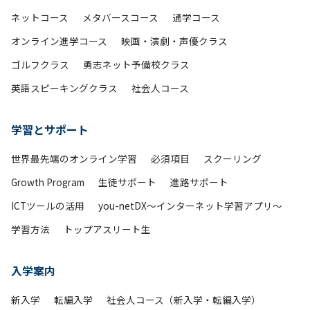
ネットコース
メタバースコース
通学コース
オンライン進学コース
映画・演劇・声優クラス
ゴルフクラス
勇志ネット予備校クラス
英語スピーキングクラス
社会人コース
学習とサポート
世界最先端のオンライン学習
必須項目
スクーリング
Growth Program
生徒サポート
進路サポート
ICTツールの活用
you-netDX～インターネット学習アプリ～
学習方法
トップアスリート生
入学案内
新入学
転編入学
社会人コース（新入学・転編入学）