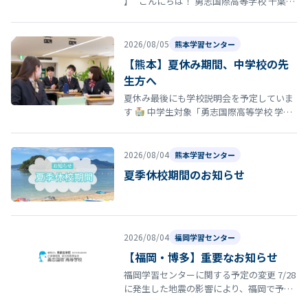
】 こんにちは！ 勇志国際高等学校 千葉学
習センターです
「そろそろ志望校を決
め…
2026/08/05
熊本学習センター
【熊本】夏休み期間、中学校の先
生方へ
夏休み最後にも学校説明会を予定していま
す
中学生対象「勇志国際高等学校 学校
説明会」開催のお知らせ 夏休みの締めくく
りとして、8月29日（土）13…
2026/08/04
熊本学習センター
夏季休校期間のお知らせ
2026/08/04
福岡学習センター
【福岡・博多】重要なお知らせ
福岡学習センターに関する予定の変更 7/28
に発生した地震の影響により、福岡で予定
していた以下の行事・スクーリング等につ