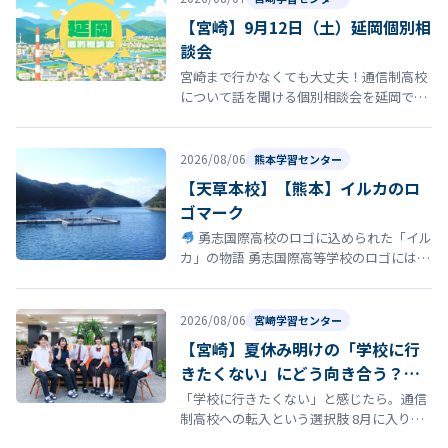
【宮崎】9月12日（土）延岡個別相
談会
宮崎まで行かなくても大丈夫！通信制高校
について話を聞ける個別相談会を延岡で開
催！ 「通信制高校について話を聞いてみた
い」 「転校を考えているけれど、ま…
2026/08/06
熊本学習センター
【天草本校】【熊本】イルカのロ
ゴマーク
勇志国際高校のロゴに込められた「イル
カ」の物語 勇志国際高等学校のロゴには、
イルカ が描かれています。このイルカに
は、学校の歴史と深い思いが込め…
2026/08/06
宮崎学習センター
【宮崎】夏休み明けの「学校に行
きたくない」にどう向き合う？通
信制高校という選択肢
「学校に行きたくない」と感じたら。通信
制高校への転入という選択肢 8月に入り、
夏休み明けの登校に向けて「今の学校に通