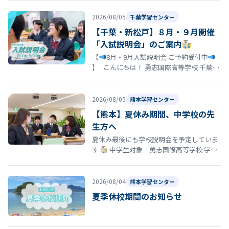
い続けるのがつらい」「学校に行きた…
2026/08/05
千葉学習センター
【千葉・新松戸】８月・９月開催
「入試説明会」のご案内
【
8月・9月入試説明会 ご予約受付中
】 こんにちは！ 勇志国際高等学校 千葉学
習センターです
「そろそろ志望校を決
め…
2026/08/05
熊本学習センター
【熊本】夏休み期間、中学校の先
生方へ
夏休み最後にも学校説明会を予定していま
す
中学生対象「勇志国際高等学校 学校
説明会」開催のお知らせ 夏休みの締めくく
りとして、8月29日（土）13…
2026/08/04
熊本学習センター
夏季休校期間のお知らせ