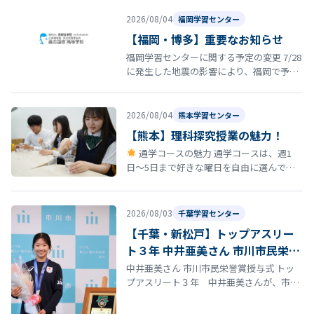
2026/08/04
福岡学習センター
【福岡・博多】重要なお知らせ
福岡学習センターに関する予定の変更 7/28
に発生した地震の影響により、福岡で予定
していた以下の行事・スクーリング等につ
いて日程を延期いたします。 8…
2026/08/04
熊本学習センター
【熊本】理科探究授業の魅力！
通学コースの魅力 通学コースは、週1
日〜5日まで好きな曜日を自由に選んで登
校できる柔軟なスタイルが特徴です。 しか
も、途中で曜日を変更しても学費は…
2026/08/03
千葉学習センター
【千葉・新松戸】トップアスリー
ト３年 中井亜美さん 市川市民栄誉
賞授与式
中井亜美さん 市川市民栄誉賞授与式 トッ
プアスリート３年 中井亜美さんが、市川
市民栄誉賞を受賞しました。授与式では、
多くの方々から祝福を受け、これまで…