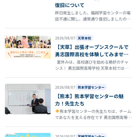
復旧について
昨日発生しました、福岡学習センターの電
話不通に関し、通常通り復旧しましたので
お知らせいたします。
2026/08/07
天草本校
【天草】出張オープンスクールで
勇志国際高校を体験してみません
か？
夏休みは、高校選びを始める絶好のチャ
ンス！ 勇志国際高等学校 天草本校では、8
月22日（土）にオープンスクールを開催し
ます。 「通信制高…
2026/08/07
熊本学習センター
【熊本】熊本学習センターの魅
力！先生たち
熊本学習センターの先生たちは、チーム
であなたを支える存在です 勇志国際高等学
校 熊本学習センターの通学コースには、勉
強を教えるだけではなく、あなたの…
2026/08/07
宮崎学習センター