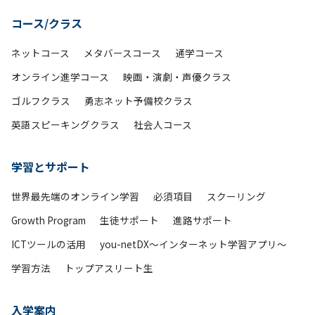
コース/クラス
ネットコース
メタバースコース
通学コース
オンライン進学コース
映画・演劇・声優クラス
ゴルフクラス
勇志ネット予備校クラス
英語スピーキングクラス
社会人コース
学習とサポート
世界最先端のオンライン学習
必須項目
スクーリング
Growth Program
生徒サポート
進路サポート
ICTツールの活用
you-netDX～インターネット学習アプリ～
学習方法
トップアスリート生
入学案内