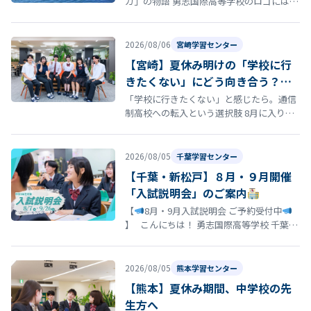
カ」の物語 勇志国際高等学校のロゴには、
イルカ が描かれています。このイルカに
は、学校の歴史と深い思いが込め…
2026/08/06
宮崎学習センター
【宮崎】夏休み明けの「学校に行
きたくない」にどう向き合う？通
信制高校という選択肢
「学校に行きたくない」と感じたら。通信
制高校への転入という選択肢 8月に入り、
夏休み明けの登校に向けて「今の学校に通
い続けるのがつらい」「学校に行きた…
2026/08/05
千葉学習センター
【千葉・新松戸】８月・９月開催
「入試説明会」のご案内
【
8月・9月入試説明会 ご予約受付中
】 こんにちは！ 勇志国際高等学校 千葉学
習センターです
「そろそろ志望校を決
め…
2026/08/05
熊本学習センター
【熊本】夏休み期間、中学校の先
生方へ