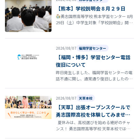
【熊本】学校説明会８月２９日
勇志国際高等学校 熊本学習センター 8月
29日（土）中学生対象「学校説明会」開催
のお知らせ 夏休みも終盤に差し掛かる時期
となりました。 勇志国際高等…
2026/08/07
福岡学習センター
【福岡・博多】学習センター電話
復旧について
昨日発生しました、福岡学習センターの電
話不通に関し、通常通り復旧しましたので
お知らせいたします。
2026/08/07
天草本校
【天草】出張オープンスクールで
勇志国際高校を体験してみません
か？
夏休みは、高校選びを始める絶好のチャ
ンス！ 勇志国際高等学校 天草本校では、8
月22日（土）にオープンスクールを開催し