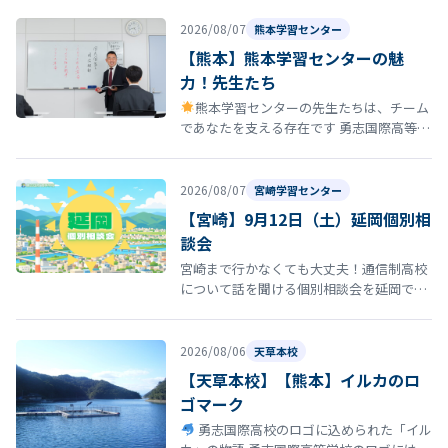
ます。 「通信制高…
2026/08/07
熊本学習センター
【熊本】熊本学習センターの魅
力！先生たち
熊本学習センターの先生たちは、チーム
であなたを支える存在です 勇志国際高等学
校 熊本学習センターの通学コースには、勉
強を教えるだけではなく、あなたの…
2026/08/07
宮崎学習センター
【宮崎】9月12日（土）延岡個別相
談会
宮崎まで行かなくても大丈夫！通信制高校
について話を聞ける個別相談会を延岡で開
催！ 「通信制高校について話を聞いてみた
い」 「転校を考えているけれど、ま…
2026/08/06
天草本校
【天草本校】【熊本】イルカのロ
ゴマーク
勇志国際高校のロゴに込められた「イル