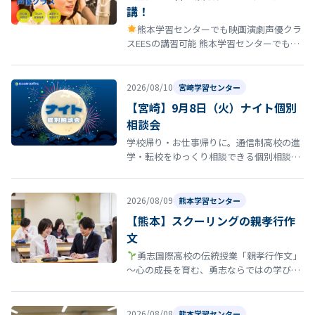
講！
熊本学習センターでも映画演劇声優クラ
スEESの講習可能 熊本学習センターでも映
画演劇声優クラスの講習が受講できるよう
になりました！ 今回はそのお知ら…
2026/08/10
宮崎学習センター
【宮崎】9月8日（火）ナイト個別
相談会
学校帰り・お仕事帰りに。通信制高校の進
学・転校をゆっくり相談できる個別相談会
夏休みが終わり、「このまま今の学校でい
いのかな」「新しい環境で頑張りたい…
2026/08/09
熊本学習センター
【熊本】スクーリングの親孝行作
文
勇志国際高校の伝統授業「親孝行作文」
〜心の成長を育む、勇志ならではの学び〜
勇志国際高等学校では、教育方針の一つに
「親孝行する青少年たれ」がありま…
2026/08/08
熊本学習センター