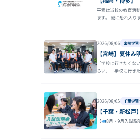
【福岡・博多】
平素は当校の教育活動
ます。 誠に恐れ入り
2026/08/06
宮崎学習
【宮崎】夏休み
「学校に行きたくない
らい」「学校に行き
2026/08/05
千葉学習
【千葉・新松戸
【
8月・9月入試説