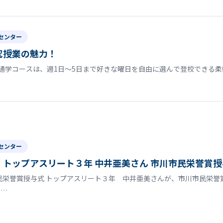
センター
究授業の魅力！
通学コースは、週1日〜5日まで好きな曜日を自由に選んで登校できる柔
センター
トップアスリート３年 中井亜美さん 市川市民栄誉賞授
民栄誉賞授与式 トップアスリート３年 中井亜美さんが、市川市民栄
で…