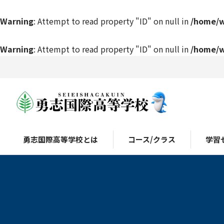
Warning
: Attempt to read property "ID" on null in
/home/w
Warning
: Attempt to read property "ID" on null in
/home/w
勇志国際高等学校とは
コース/クラス
学習