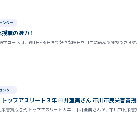
センター
究授業の魅力！
通学コースは、週1日〜5日まで好きな曜日を自由に選んで登校できる柔
センター
トップアスリート３年 中井亜美さん 市川市民栄誉賞授
民栄誉賞授与式 トップアスリート３年 中井亜美さんが、市川市民栄
で…