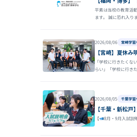
【福岡・博多】
平素は当校の教育活動
ます。 誠に恐れ入り
2026/08/06
宮崎学習
【宮崎】夏休み
「学校に行きたくない
らい」「学校に行き
2026/08/05
千葉学習
【千葉・新松戸
【
8月・9月入試説