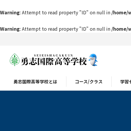
Warning
: Attempt to read property "ID" on null in
/home/w
Warning
: Attempt to read property "ID" on null in
/home/w
勇志国際高等学校とは
コース/クラス
学習