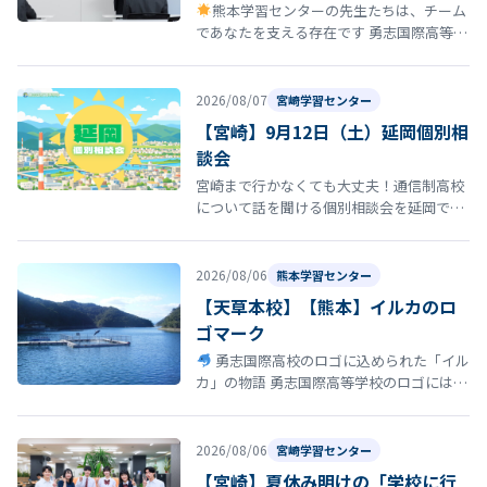
熊本学習センターの先生たちは、チーム
であなたを支える存在です 勇志国際高等学
校 熊本学習センターの通学コースには、勉
強を教えるだけではなく、あなたの…
2026/08/07
宮崎学習センター
【宮崎】9月12日（土）延岡個別相
談会
宮崎まで行かなくても大丈夫！通信制高校
について話を聞ける個別相談会を延岡で開
催！ 「通信制高校について話を聞いてみた
い」 「転校を考えているけれど、ま…
2026/08/06
熊本学習センター
【天草本校】【熊本】イルカのロ
ゴマーク
勇志国際高校のロゴに込められた「イル
カ」の物語 勇志国際高等学校のロゴには、
イルカ が描かれています。このイルカに
は、学校の歴史と深い思いが込め…
2026/08/06
宮崎学習センター
【宮崎】夏休み明けの「学校に行