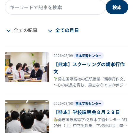
検索
キーワードで記事を検索
全ての記事
全ての月日
2026/08/09
熊本学習センター
【熊本】スクーリングの親孝行作
文
勇志国際高校の伝統授業「親孝行作文」
〜心の成長を育む、勇志ならではの学び〜
勇志国際高等学校では、教育方針の一つに
「親孝行する青少年たれ」がありま…
2026/08/08
熊本学習センター
【熊本】学校説明会８月２９日
勇志国際高等学校 熊本学習センター 8月
29日（土）中学生対象「学校説明会」開催
のお知らせ 夏休みも終盤に差し掛かる時期