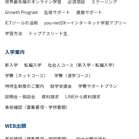
世界最先端のオンライン学習
必須項目
スクーリング
Growth Program
生徒サポート
進路サポート
ICTツールの活用
you-netDX～インターネット学習アプリ～
学習方法
トップアスリート生
入学案内
新入学
転編入学
社会人コース（新入学・転編入学）
学費（ネットコース）
学費（通学コース）
特待生制度のご案内
就学支援金
学費サポートプラン
説明会・相談会
資料請求
LINEから資料請求
事前確認（募集要項・学校書類）
WEB出願
事前確認（募集要項・学校書類）
Web出願の流れ