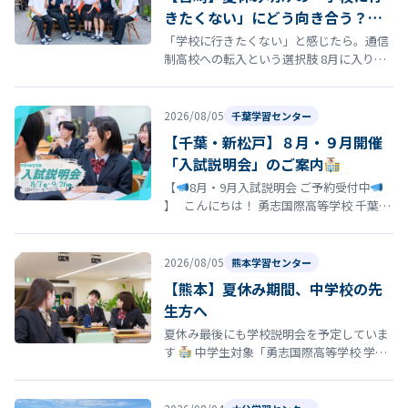
きたくない」にどう向き合う？通
信制高校という選択肢
「学校に行きたくない」と感じたら。通信
制高校への転入という選択肢 8月に入り、
夏休み明けの登校に向けて「今の学校に通
い続けるのがつらい」「学校に行きた…
2026/08/05
千葉学習センター
【千葉・新松戸】８月・９月開催
「入試説明会」のご案内
【
8月・9月入試説明会 ご予約受付中
】 こんにちは！ 勇志国際高等学校 千葉学
習センターです
「そろそろ志望校を決
め…
2026/08/05
熊本学習センター
【熊本】夏休み期間、中学校の先
生方へ
夏休み最後にも学校説明会を予定していま
す
中学生対象「勇志国際高等学校 学校
説明会」開催のお知らせ 夏休みの締めくく
りとして、8月29日（土）13…