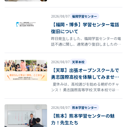
となりました。 勇志国際高等…
2026/08/07
福岡学習センター
【福岡・博多】学習センター電話
復旧について
昨日発生しました、福岡学習センターの電
話不通に関し、通常通り復旧しましたので
お知らせいたします。
2026/08/07
天草本校
【天草】出張オープンスクールで
勇志国際高校を体験してみません
か？
夏休みは、高校選びを始める絶好のチャ
ンス！ 勇志国際高等学校 天草本校では、8
月22日（土）にオープンスクールを開催し
ます。 「通信制高…
2026/08/07
熊本学習センター
【熊本】熊本学習センターの魅
力！先生たち