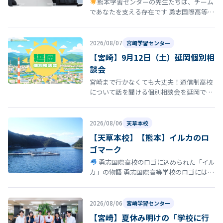
熊本学習センターの先生たちは、チーム
であなたを支える存在です 勇志国際高等学
校 熊本学習センターの通学コースには、勉
強を教えるだけではなく、あなたの…
2026/08/07
宮崎学習センター
【宮崎】9月12日（土）延岡個別相
談会
宮崎まで行かなくても大丈夫！通信制高校
について話を聞ける個別相談会を延岡で開
催！ 「通信制高校について話を聞いてみた
い」 「転校を考えているけれど、ま…
2026/08/06
天草本校
【天草本校】【熊本】イルカのロ
ゴマーク
勇志国際高校のロゴに込められた「イル
カ」の物語 勇志国際高等学校のロゴには、
イルカ が描かれています。このイルカに
は、学校の歴史と深い思いが込め…
2026/08/06
宮崎学習センター
【宮崎】夏休み明けの「学校に行