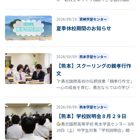
夏休みが終わり、「このまま今の学校でい
いのかな」「新しい環境で頑張りたい…
2026/08/10
宮崎学習センター
夏季休校期間のお知らせ
2026/08/09
熊本学習センター
【熊本】スクーリングの親孝行作
文
勇志国際高校の伝統授業「親孝行作文」
〜心の成長を育む、勇志ならではの学び〜
勇志国際高等学校では、教育方針の一つに
「親孝行する青少年たれ」がありま…
2026/08/08
熊本学習センター
【熊本】学校説明会８月２９日
勇志国際高等学校 熊本学習センター 8月
29日（土）中学生対象「学校説明会」開催
のお知らせ 夏休みも終盤に差し掛かる時期