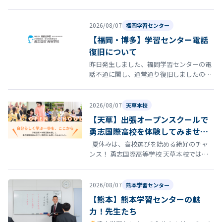
となりました。 勇志国際高等…
2026/08/07
福岡学習センター
【福岡・博多】学習センター電話
復旧について
昨日発生しました、福岡学習センターの電
話不通に関し、通常通り復旧しましたので
お知らせいたします。
2026/08/07
天草本校
【天草】出張オープンスクールで
勇志国際高校を体験してみません
か？
夏休みは、高校選びを始める絶好のチャ
ンス！ 勇志国際高等学校 天草本校では、8
月22日（土）にオープンスクールを開催し
ます。 「通信制高…
2026/08/07
熊本学習センター
【熊本】熊本学習センターの魅
力！先生たち