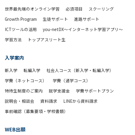
世界最先端のオンライン学習
必須項目
スクーリング
Growth Program
生徒サポート
進路サポート
ICTツールの活用
you-netDX～インターネット学習アプリ～
学習方法
トップアスリート生
入学案内
新入学
転編入学
社会人コース（新入学・転編入学）
学費（ネットコース）
学費（通学コース）
特待生制度のご案内
就学支援金
学費サポートプラン
説明会・相談会
資料請求
LINEから資料請求
事前確認（募集要項・学校書類）
WEB出願