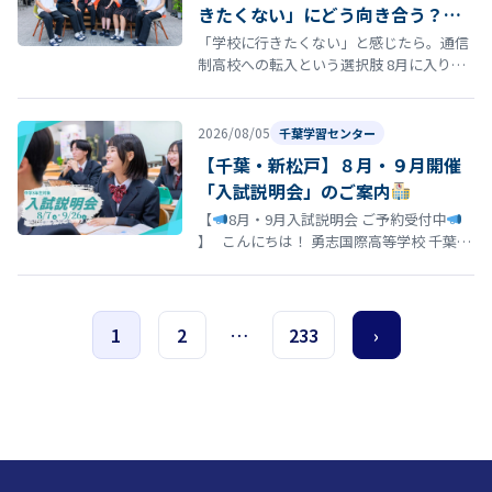
きたくない」にどう向き合う？通
信制高校という選択肢
「学校に行きたくない」と感じたら。通信
制高校への転入という選択肢 8月に入り、
夏休み明けの登校に向けて「今の学校に通
い続けるのがつらい」「学校に行きた…
2026/08/05
千葉学習センター
【千葉・新松戸】８月・９月開催
「入試説明会」のご案内
【
8月・9月入試説明会 ご予約受付中
】 こんにちは！ 勇志国際高等学校 千葉学
習センターです
「そろそろ志望校を決
め…
1
2
…
233
›