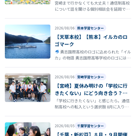
宮崎まで行かなくても大丈夫！通信制高校
について話を聞ける個別相談会を延岡で開
催！ 「通信制高校について話を聞いてみた
い」 「転校を考えているけれど、ま…
2026/08/06
熊本学習センター
【天草本校】【熊本】イルカのロ
ゴマーク
勇志国際高校のロゴに込められた「イル
カ」の物語 勇志国際高等学校のロゴには、
イルカ が描かれています。このイルカに
は、学校の歴史と深い思いが込め…
2026/08/06
宮崎学習センター
【宮崎】夏休み明けの「学校に行
きたくない」にどう向き合う？通
信制高校という選択肢
「学校に行きたくない」と感じたら。通信
制高校への転入という選択肢 8月に入り、
夏休み明けの登校に向けて「今の学校に通
い続けるのがつらい」「学校に行きた…
2026/08/05
千葉学習センター
【千葉・新松戸】８月・９月開催