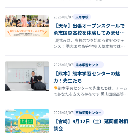
お知らせいたします。
2026/08/07
天草本校
【天草】出張オープンスクールで
勇志国際高校を体験してみません
か？
夏休みは、高校選びを始める絶好のチャ
ンス！ 勇志国際高等学校 天草本校では、8
月22日（土）にオープンスクールを開催し
ます。 「通信制高…
2026/08/07
熊本学習センター
【熊本】熊本学習センターの魅
力！先生たち
熊本学習センターの先生たちは、チーム
であなたを支える存在です 勇志国際高等学
校 熊本学習センターの通学コースには、勉
強を教えるだけではなく、あなたの…
2026/08/07
宮崎学習センター
【宮崎】9月12日（土）延岡個別相
談会